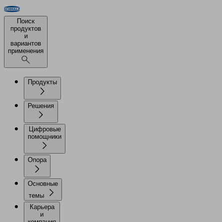
Поиск
продуктов
и
вариантов
применения
Продукты
Решения
Цифровые
помощники
Опора
Основные
темы
Карьера
и
компания