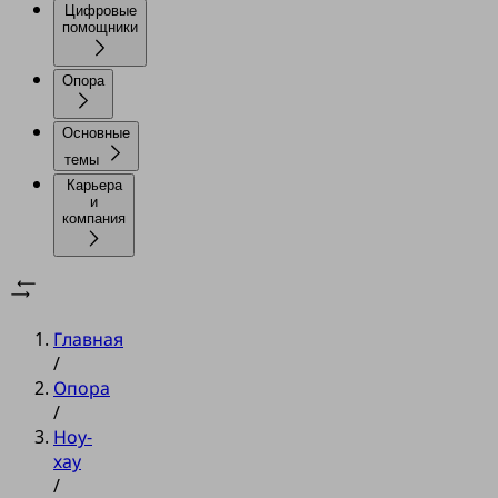
Цифровые
помощники
Опора
Основные
темы
Карьера
и
компания
Главная
/
Опора
/
Ноу-
хау
/