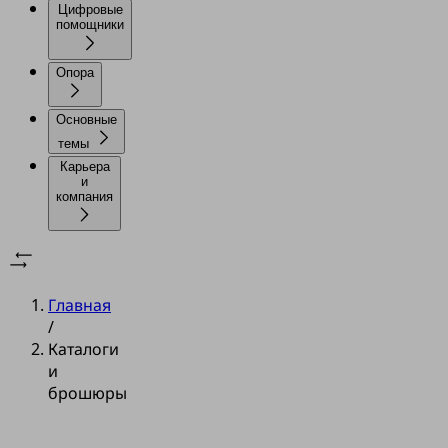
Цифровые
помощники
Опора
Основные
темы
Карьера
и
компания
Главная
/
Каталоги
и
брошюры