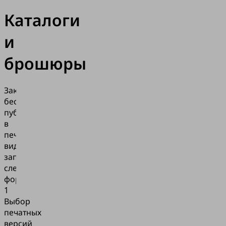
Каталоги
и
брошюры
Закажите
бесплатную
публикацию
в
печатном
виде,
заполнив
следующую
форму.
1
Выбор
печатных
версий