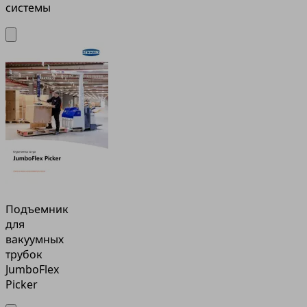
системы
Подъемник
для
вакуумных
трубок
JumboFlex
Picker