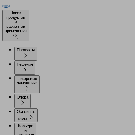
Поиск
продуктов
и
вариантов
применения
Продукты
Решения
Цифровые
помощники
Опора
Основные
темы
Карьера
и
компания