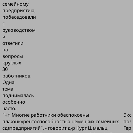
семейному
предприятию,
побеседовали
с
руководством
и
ответили
на
вопросы
круглых
30
работников.
Одна
тема
поднималась
особенно
часто.
"Что
"Многие работники обеспокоены
Эко
планирует
конкурентоспособностью немецких семейных
пол
сделать
предприятий", - говорит д-р Курт Шмальц,
Гер