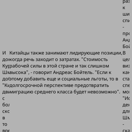
раз
к
шир
спи
-
про
Анд
Бой
И
Китайцы также занимают лидирующие позиции,
В
доктор
когда речь заходит о затратах. "Стоимость
цел
Курт
рабочей силы в этой стране и так слишком
виз
Шмальц
высока", - говорит Андреас Бойтель. "Если к
кан
добавляет:
этому добавить еще и социальные льготы, то в
ста
"Китай
долгосрочной перспективе предотвратить
спе
движется
миграцию среднего класса будет невозможно".
мом
с
"Ис
большой
ден
скоростью,
для
в
Шма
то
-
время
ска