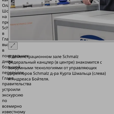
Олафа
Шольца
на
предприятие
Schmalz
в
Глаттене
вызвал
в
понедельник
В демонстрационном зале Schmalz
днем
федеральный канцлер (в центре) знакомится с
большой
вакуумными технологиями от управляющих
переполох.
директоров Schmalz д-ра Курта Шмальца (слева)
Главе
и Андреаса Бойтеля.
правительства
устроили
экскурсию
по
всемирно
известному