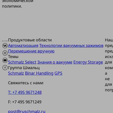
экономической
политики.
Продуктовые области
На
Автоматизация
Технологии вакуумных зажимов
пре
Перемещение вручную
пре
Темы
иск
Schmalz Select
Знания о вакууме
Energy Storage
для
Группа Шмальц
ком
Schmalz
Binar Handling
GPS
а
не
Свяжитесь с нами
для
пот
T: +7 495 9671248
F: +7 495 9671249
post@ruschmalz.ru