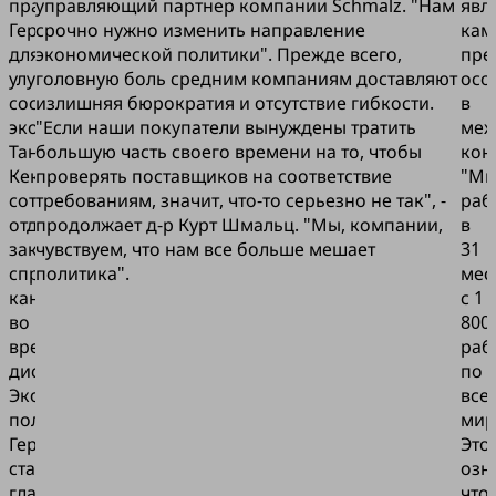
правительство
управляющий партнер компании Schmalz. "Нам
явл
Германии
срочно нужно изменить направление
кам
для
экономической политики". Прежде всего,
пре
улучшения
головную боль средним компаниям доставляют
осо
состояния
излишняя бюрократия и отсутствие гибкости.
в
экономики?"
"Если наши покупатели вынуждены тратить
меж
Таня
большую часть своего времени на то, чтобы
кон
Кек,
проверять поставщиков на соответствие
"М
сотрудница
требованиям, значит, что-то серьезно не так", -
раб
отдела
продолжает д-р Курт Шмальц. "Мы, компании,
в
закупок,
чувствуем, что нам все больше мешает
31
спросила
политика".
мес
канцлера
с 1
во
800
время
раб
дискуссии.
по
Экономическое
все
положение
мир
Германии
Это
стало
озн
главной
что