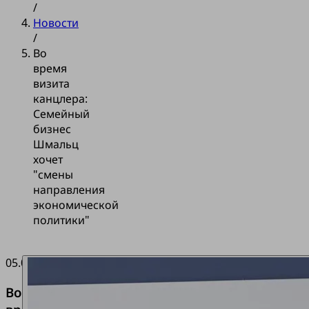
/
Новости
/
Во
время
визита
канцлера:
Семейный
бизнес
Шмальц
хочет
"смены
направления
экономической
политики"
05.03.2024
Во