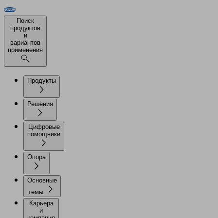
Поиск
продуктов
и
вариантов
применения
Продукты
Решения
Цифровые
помощники
Опора
Основные
темы
Карьера
и
компания