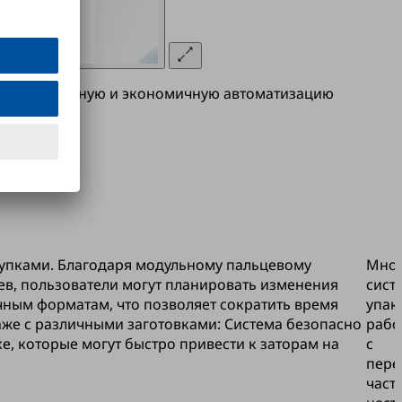
вает стабильную и экономичную автоматизацию
упками. Благодаря модульному пальцевому
Мно
цев, пользователи могут планировать изменения
сист
чным форматам, что позволяет сократить время
упак
аже с различными заготовками: Система безопасно
рабо
е, которые могут быстро привести к заторам на
с
пер
част