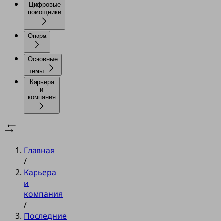
Цифровые
помощники
Опора
Основные
темы
Карьера
и
компания
Главная
/
Карьера
и
компания
/
Последние