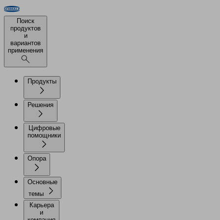
Поиск
продуктов
и
вариантов
применения
Продукты
Решения
Цифровые
помощники
Опора
Основные
темы
Карьера
и
компания