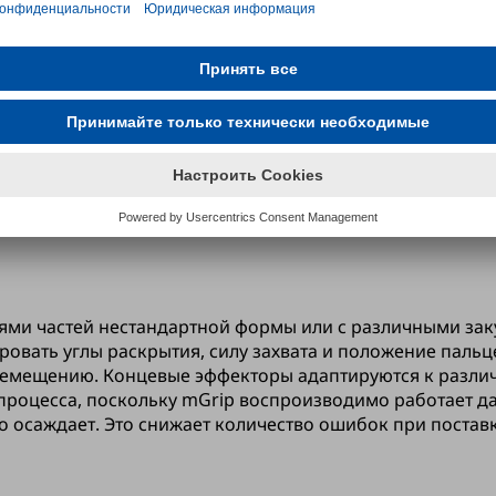
вает труднодоступные продукты и тем самым обеспечи
ями частей нестандартной формы или с различными зак
ировать углы раскрытия, силу захвата и положение паль
еремещению. Концевые эффекторы адаптируются к разли
 процесса, поскольку mGrip воспроизводимо работает д
 осаждает. Это снижает количество ошибок при поставк