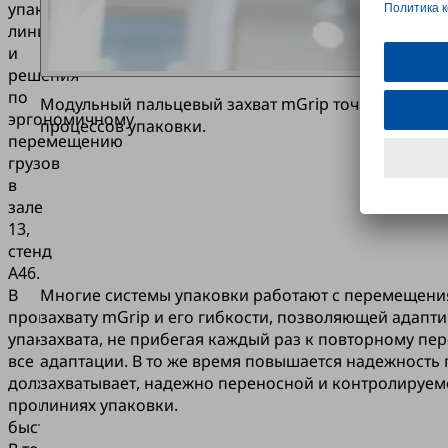
упаковочных
линий
и
решения
по
Модульный пальцевый захват mGrip точно захваты
эргономичному
процессов упаковки.
перемещению
грузов
в
зале
13,
стенд
A46.
В
Многие системы упаковки работают с перемещени
процессе
захвату mGrip и его гибкости, позволяющей адапт
упаковки
захвата, не прибегая каждый раз к повторному п
все
адаптации. В то же время повышается надежность
должно
захватывает, надежно переносной и контролируемо
происходить
линиях упаковки.
быстро.