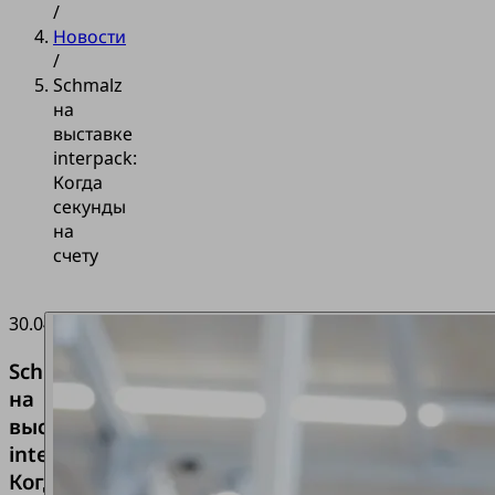
/
Новости
/
Schmalz
на
выставке
interpack:
Когда
секунды
на
счету
30.04.2026
Schmalz
на
выставке
interpack:
Когда