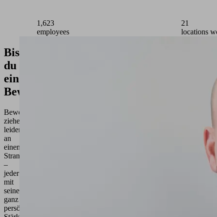
1,800
31
employees
locations 
Bist
du
ein
Beweger?
Beweger
ziehen
leidenschaftlich
an
einem
Strang
–
jeder
mit
seiner
ganz
persönlichen
Stärke