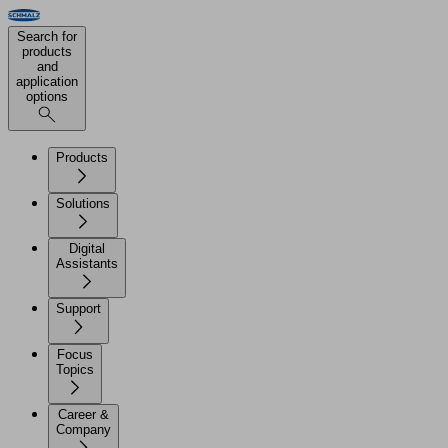
Search for
products
and
application
options
Products
Solutions
Digital
Assistants
Support
Focus
Topics
Career &
Company