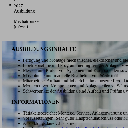
/
2027
Ausbildung
|
Mechatroniker
(m/w/d)
AUSBILDUNGSINHALTE
Fertigung und Montage mechanischer, elektrischer und 
Inbetriebnahme und Programmierung fertiger Anlagen sowi
Messen und Prüfen von Systemen und Komponenten sow
Maschinelle und manuelle Bearbeiten von Werkstoffen
Mitarbeit bei Aufbau und Inbetriebnahme unserer Produk
Montieren von Komponenten und Anlagenteilen zu Schm
Schwerpunkte der Ausbildung sind Aufbau und Prüfung vo
INFORMATIONEN
Tätigkeitsbereiche: Montage, Service, Anlagenwartung un
Voraussetzungen: Sehr guter Hauptschulabschluss oder Mit
Ausbildungsdauer: 3,5 Jahre