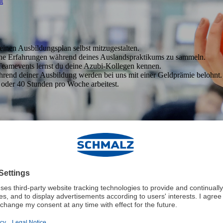
t
einen Ausbildungsplan selbst mitzugestalten.
iche Erfahrungen während deines Auslandspraktikums zu sammeln.
Teamevents lernst du deine Azubi-Kollegen kennen.
end deiner Ausbildung werden bei uns mit einer Geldprämie belohnt.
7 oder 40 Stunden pro Woche arbeitest.