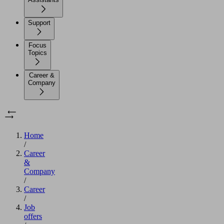
Support
Focus
Topics
Career &
Company
Home
/
Career
&
Company
/
Career
/
Job
offers