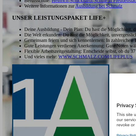
Berufsschule:
Heinrich-Schickhardt-Schule in Freudenstad
Weitere Informationen zur
Ausbildung bei Schmalz
UNSER LEISTUNGSPAKET LIFE+
Deine Ausbildung - Dein Plan: Du hast die Möglichkeit, d
Die Welt erkunden: Du hast die Möglichkeit, unvergessl
Gemeinsam feiern und sich kennenlernen: In zahlreichen 
Gute Leistungen verdienen Anerkennung: Gute Noten währ
Flexible Arbeitszeitgestaltung: Entscheide selbst, ob du 3
Und vieles mehr:
WWW.SCHMALZ.COM/LIFEPLUS