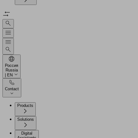
Россия
Russia
| EN
Contact
Products
Solutions
Digital
Assistants