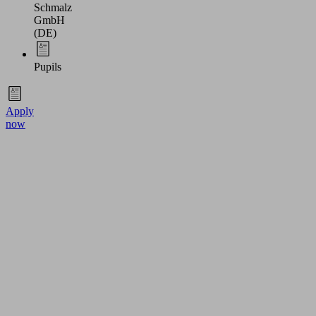
Schmalz
GmbH
(DE)
Pupils
Apply
now