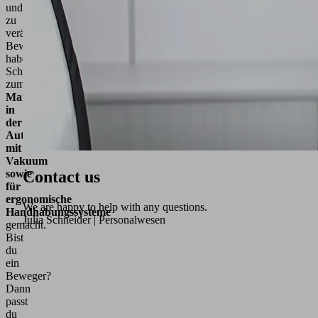
und
zu
verändern.
Beweger
haben
Schmalz
zum
Marktführer
in
der
Automatisierung
mit
Vakuum
sowie
Contact us
für
ergonomische
We are happy to help with any questions.
Handhabungssysteme
Julia Schneider | Personalwesen
gemacht.
Bist
du
ein
Beweger?
Dann
passt
du