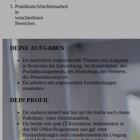
/
Praktikum/Abschlussarbeit
in
verschiedenen
Bereichen
DEINE AUFGABEN
Du bearbeitest anspruchsvolle Themen und Aufgaben
in Bereichen der Entwicklung, der Konstruktion, des
Produktmanagements, des Marketings, des Vertriebs,
des Personalwesens etc.
Du arbeitest mit angrenzenden Fachabteilungen
zusammen.
DEIN PROFIL
Du studierst aktuell und bist auf der Suche nach einem
Praktikum / einer Abschlussarbeit.
Du besitzt sehr gute IT-Kenntnisse, insbesondere in
den MS Office-Programmen und ggf. erste
Praxiserfahrungen und Grundkenntnisse im Umgang