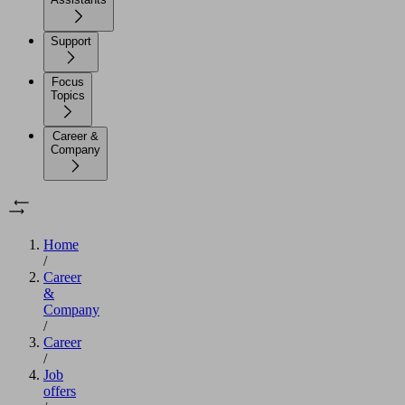
Support
Focus
Topics
Career &
Company
Home
/
Career
&
Company
/
Career
/
Job
offers