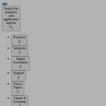
Search for
products
and
application
options
Products
Solutions
Digital
Assistants
Support
Focus
Topics
Career &
Company