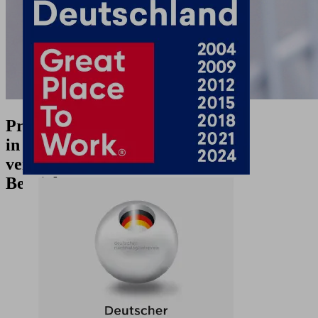
Praktikum/Abschlussarbeit
in
verschiedenen
Bereichen
Germany,
Glatten
J.
Schmalz
GmbH