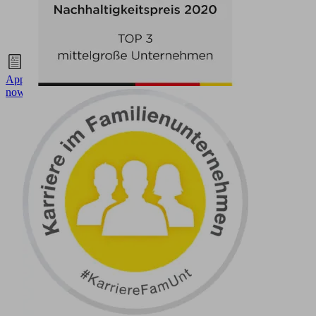
(DE)
Students
Apply
now