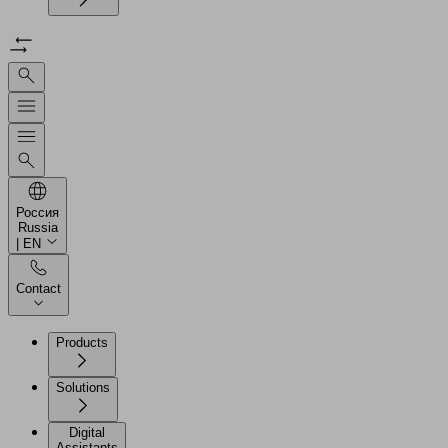
Россия
Russia
| EN
Contact
Products
Solutions
Digital
Assistants