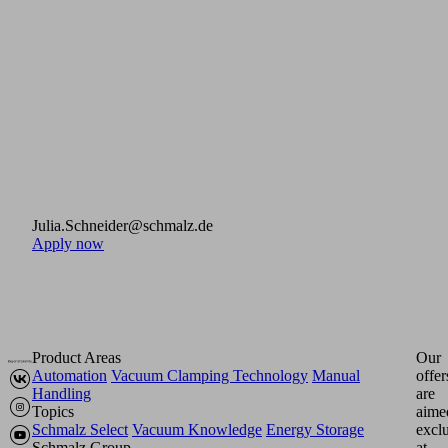
Julia.Schneider@schmalz.de
Apply now
Product Areas
Our
Automation
Vacuum Clamping Technology
Manual
offer
Handling
are
Topics
aime
Schmalz Select
Vacuum Knowledge
Energy Storage
excl
Schmalz Group
at