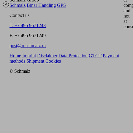
Schmalz
Binar Handling
GPS
comp
and
Contact us
not
at
T: +7 495 9671248
cons
F: +7 495 9671249
post@ruschmalz.ru
Home
Imprint
Disclaimer
Data Protection
GTCT
Payment
methods
Shipment
Cookies
© Schmalz