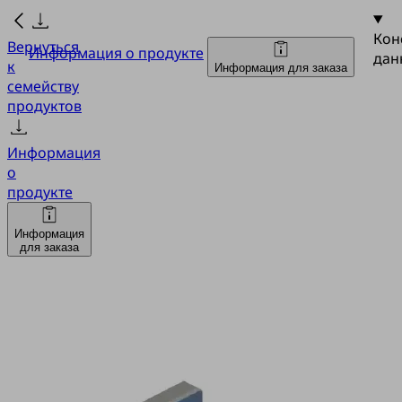
Кон
Вернуться
Информация о продукте
дан
к
Информация для заказа
семейству
продуктов
Информация
о
продукте
Информация
для заказа
SAOG
60x20
NBR-