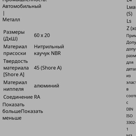
Автомобильный
Lма
|
(S)
Металл
Ls
Z (х
Размеры
60 x 20
Прим
(ДхШ)
Доп
Материал
Нитрильный
допу
присоски
каучук NBR
разм
Твердость
для
материала
45 (Shore A)
дета
[Shore A]
из
Материал
элас
алюминий
ниппеля
в
соот
Соединение
RA
с
Показать
DIN
больше
Показать
ISO
меньше
3302-
1
M3