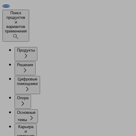
Поиск
продуктов
и
вариантов
применения
Продукты
Решения
Цифровые
помощники
Опора
Основные
темы
Карьера
и
компания