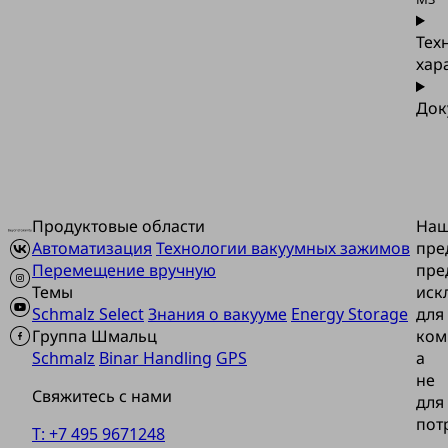
Тех
хар
Док
Продуктовые области
На
Автоматизация
Технологии вакуумных зажимов
пре
Перемещение вручную
пре
Темы
иск
Schmalz Select
Знания о вакууме
Energy Storage
для
Группа Шмальц
ком
Schmalz
Binar Handling
GPS
а
не
Свяжитесь с нами
для
пот
T: +7 495 9671248