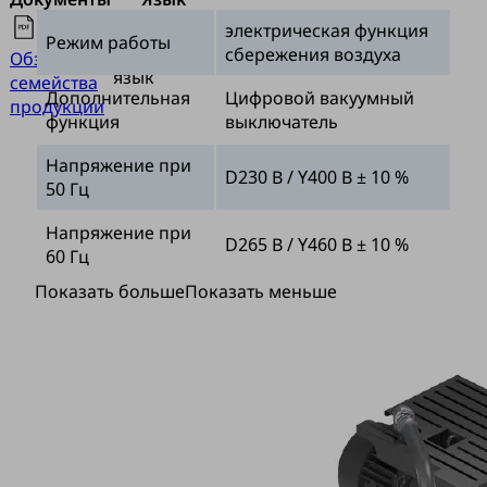
электрическая функция
Режим работы
Английский
сбережения воздуха
Обзор
язык
семейства
Дополнительная
Цифровой вакуумный
продукции
функция
выключатель
Напряжение при
D230 В / Y400 В ± 10 %
50 Гц
Напряжение при
D265 В / Y460 В ± 10 %
60 Гц
Показать больше
Показать меньше