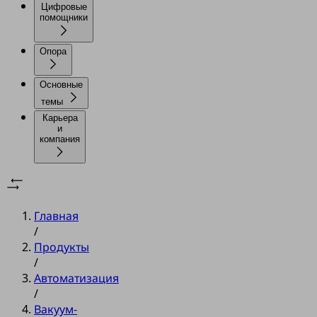
Цифровые
помощники
Опора
Основные
темы
Карьера
и
компания
Главная
/
Продукты
/
Автоматизация
/
Вакуум-