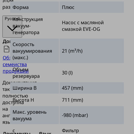
этом
разделе.
Форма
Плюс
Конструкция
Русский
Насос с масляной
вакуум-
смазкой EVE-OG
генератора
Документы
Язык
Скорость
вакуумирования
21 (m³/h)
(макс.)
Обзор
Русский
семейства
Объем
продукции
30 (l)
резервуара
Документация
Ширина B
457 (mm)
также
полностью
Высота H
711 (mm)
доступна
на
Макс. уровень
-980 (mbar)
английском
вакуума
языке.
с
Фильтр
Документы
Язык