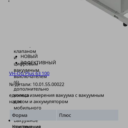
Базовый
корпус
(4)
с
резервуаром
(5),
встроенным
невозвратным
клапаном
НОВЫЙ
и
ЭФФЕКТИВНЫЙ
цифровым
вакуумным
VH-OG Plus 63 100
выключателем
(6),
№ детали:
10.01.55.00022
дополнительно
единица измерения вакуума с вакуумным
колеса
насосом и аккумулятором
для
мобильного
использования
Форма
Плюс
Вакуумное
Конструкция
соединение