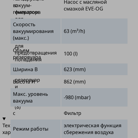
Насос с масляной
вакуум-
с
смазкой EVE-OG
генератора
фильтром
для
Скорость
твердых
вакуумирования
63 (m³/h)
частиц
(макс.)
(7)
для
Объем
предотвращения
100 (l)
резервуара
попадания
грязи
Ширина B
623 (mm)
в
резервуар
Высота H
862 (mm)
и
шаровым
Макс. уровень
-980 (mbar)
клапаном
вакуума
(8)
с
Фильтр
электрическая функция
Технические
Режим работы
сбережения воздуха
характеристики