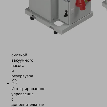
зажимных
приспособлений
для
вакуума
Мобильная
вакуумная
единица
с
масляной
смазкой
вакуумного
насоса
и
резервуара
Интегрированное
управление
с
дополнительным