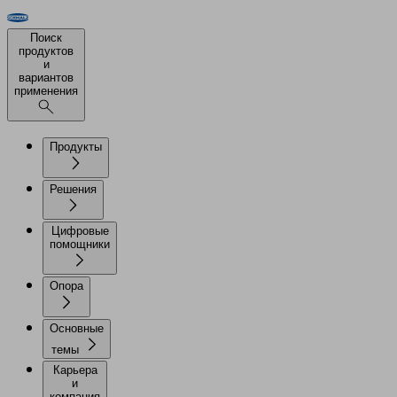
Поиск
продуктов
и
вариантов
применения
Продукты
Решения
Цифровые
помощники
Опора
Основные
темы
Карьера
и
компания