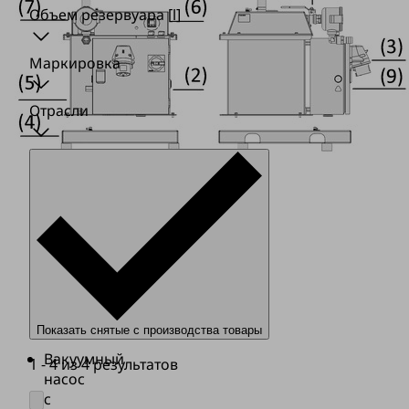
Объем резервуара
[l]
Маркировка
Отрасли
Показать снятые с производства товары
Вакуумный
1 - 4 из 4 результатов
насос
с