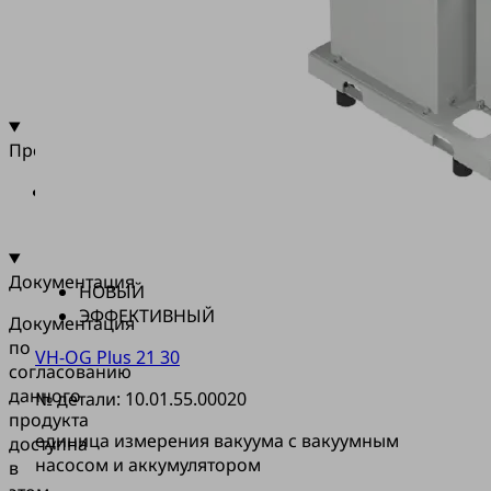
управлением
и
функцией
энергосбережения
Промышленность
•
Универсальные
материалы
Документация
НОВЫЙ
ЭФФЕКТИВНЫЙ
Документация
по
VH-OG Plus 21 30
согласованию
данного
№ детали:
10.01.55.00020
продукта
единица измерения вакуума с вакуумным
доступна
насосом и аккумулятором
в