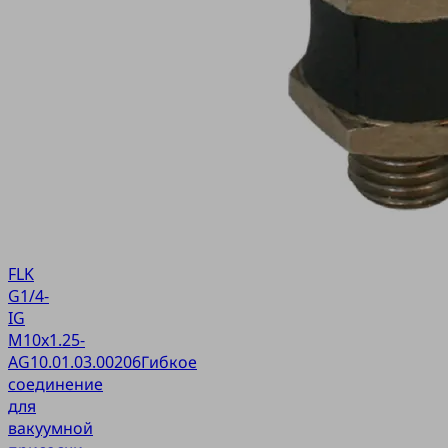
FLK
G1/4-
IG
M10x1.25-
AG
10.01.03.00206
Гибкое
соединение
для
вакуумной