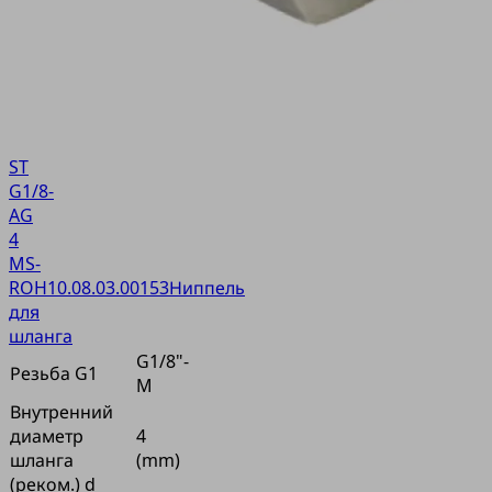
ST
G1/8-
AG
4
MS-
ROH
10.08.03.00153
Ниппель
для
шланга
G1/8"-
Резьба G1
M
Внутренний
диаметр
4
шланга
(mm)
(реком.) d