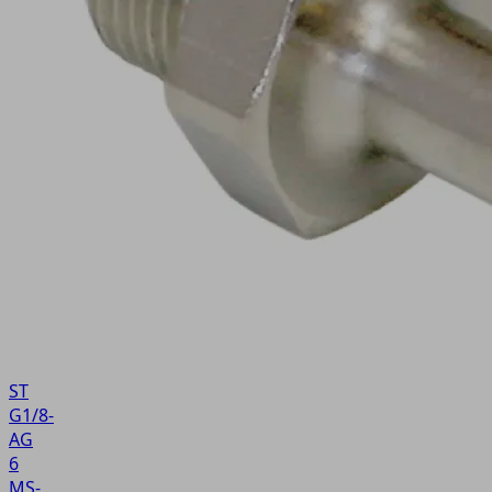
ST
G1/8-
AG
6
MS-