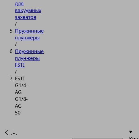
для
вакуумных
захватов
/
Пружинные
плунжеры
/
Пружинные
плунжеры
FSTI
/
FSTI
G1/4-
AG
G1/8-
AG
50
Кон