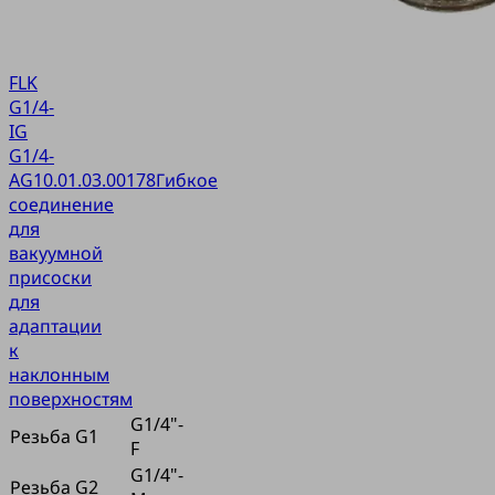
FLK
G1/4-
IG
G1/4-
AG
10.01.03.00178
Гибкое
соединение
для
вакуумной
присоски
для
адаптации
к
наклонным
поверхностям
G1/4"-
Резьба G1
F
G1/4"-
Резьба G2