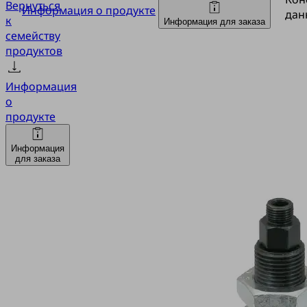
Вернуться
Информация о продукте
дан
к
Информация для заказа
семейству
продуктов
Информация
о
продукте
Информация
для заказа
FSTI
G1/4-
AG
G1/8-
AG