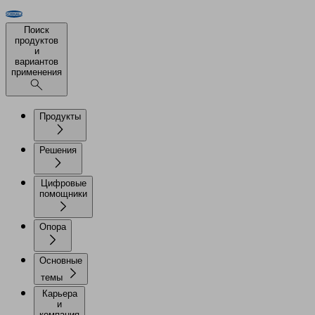
Поиск
продуктов
и
вариантов
применения
Продукты
Решения
Цифровые
помощники
Опора
Основные
темы
Карьера
и
компания