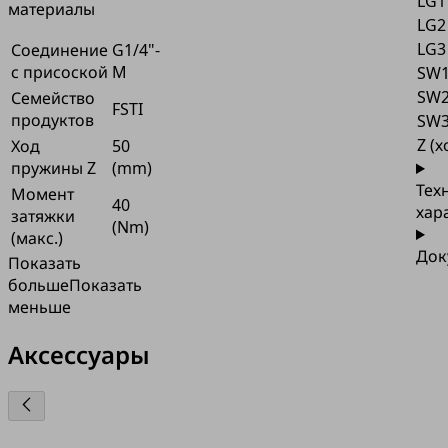
LG1
материалы
LG2
LG3
Соединение
G1/4"-
с присоской
M
SW
SW
Семейство
FSTI
продуктов
SW
Z (х
Ход
50
пружины Z
(mm)
Тех
Момент
40
хар
затяжки
(Nm)
(макс.)
Док
Показать
больше
Показать
меньше
Аксессуары