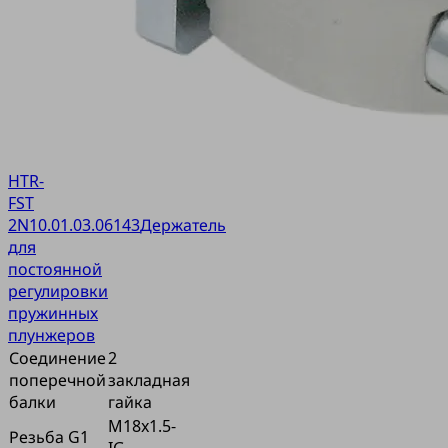
HTR-
FST
2N
10.01.03.06143
Держатель
для
постоянной
регулировки
пружинных
плунжеров
Соединение
2
поперечной
закладная
балки
гайка
M18x1.5-
Резьба G1
IG