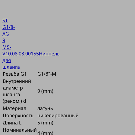
ST
G1/8-
AG
9
MS-
V
10.08.03.00155
Ниппель
для
шланга
Резьба G1
G1/8"-M
Внутренний
диаметр
9 (mm)
шланга
(реком.) d
Материал
латунь
Поверхность
никелированный
Длина L
5 (mm)
Номинальный
4 (mm)