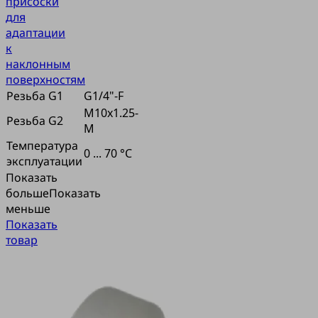
присоски
для
адаптации
к
наклонным
поверхностям
Резьба G1
G1/4"-F
M10x1.25-
Резьба G2
M
Температура
0 ... 70 °C
эксплуатации
Показать
больше
Показать
меньше
Показать
товар