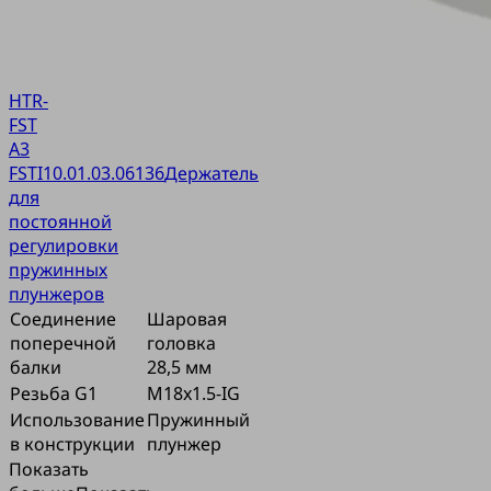
HTR-
FST
A3
FSTI
10.01.03.06136
Держатель
для
постоянной
регулировки
пружинных
плунжеров
Соединение
Шаровая
поперечной
головка
балки
28,5 мм
Резьба G1
M18x1.5-IG
Использование
Пружинный
в конструкции
плунжер
Показать