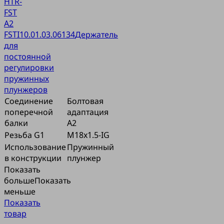
HTR-
FST
A2
FSTI
10.01.03.06134
Держатель
для
постоянной
регулировки
пружинных
плунжеров
Соединение
Болтовая
поперечной
адаптация
балки
A2
Резьба G1
M18x1.5-IG
Использование
Пружинный
в конструкции
плунжер
Показать
больше
Показать
меньше
Показать
товар