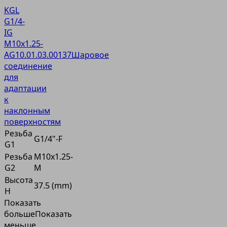
KGL
G1/4-
IG
M10x1.25-
AG
10.01.03.00137
Шаровое
соединение
для
адаптации
к
наклонным
поверхностям
Резьба
G1/4"-F
G1
Резьба
M10x1.25-
G2
M
Высота
37.5 (mm)
H
Показать
больше
Показать
меньше