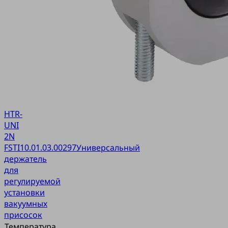
HTR-
UNI
2N
FSTI
10.01.03.00297
Универсальный
держатель
для
регулируемой
установки
вакуумных
присосок
Температура