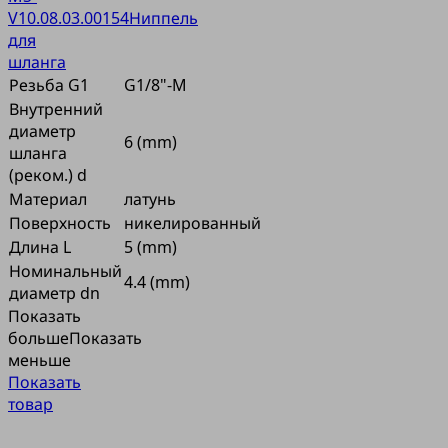
V
10.08.03.00154
Ниппель
для
шланга
Резьба G1
G1/8"-M
Внутренний
диаметр
6 (mm)
шланга
(реком.) d
Материал
латунь
Поверхность
никелированный
Длина L
5 (mm)
Номинальный
4.4 (mm)
диаметр dn
Показать
больше
Показать
меньше
Показать
товар