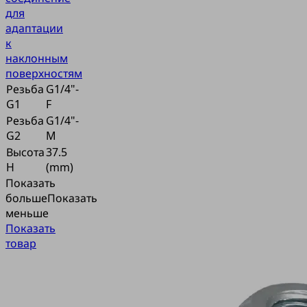
для
адаптации
к
наклонным
поверхностям
Резьба
G1/4"-
G1
F
Резьба
G1/4"-
G2
M
Высота
37.5
H
(mm)
Показать
больше
Показать
меньше
Показать
товар