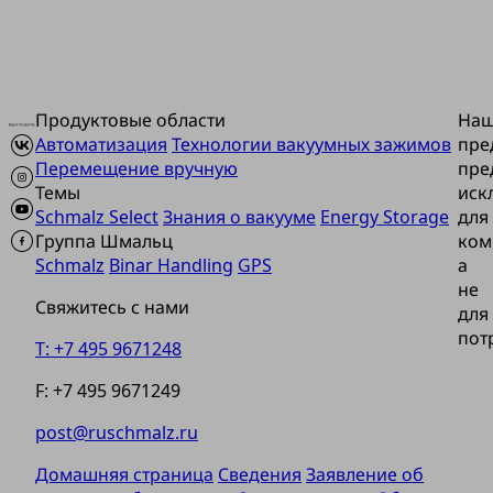
Продуктовые области
На
Автоматизация
Технологии вакуумных зажимов
пре
Перемещение вручную
пре
Темы
иск
Schmalz Select
Знания о вакууме
Energy Storage
для
Группа Шмальц
ком
Schmalz
Binar Handling
GPS
а
не
Свяжитесь с нами
для
пот
T: +7 495 9671248
F: +7 495 9671249
post@ruschmalz.ru
Домашняя страница
Сведения
Заявление об