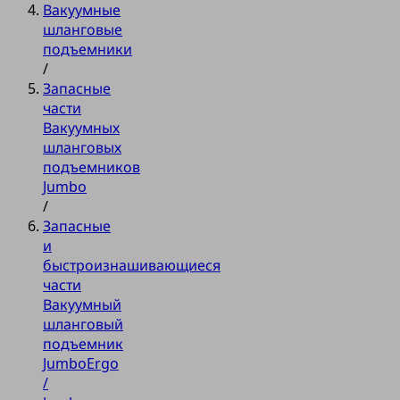
Вакуумные
шланговые
подъемники
/
Запасные
части
Вакуумных
шланговых
подъемников
Jumbo
/
Запасные
и
быстроизнашивающиеся
части
Вакуумный
шланговый
подъемник
JumboErgo
/