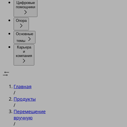
Цифровые
помощники
Опора
Основные
темы
Карьера
и
компания
Главная
/
Продукты
/
Перемещение
вручную
/