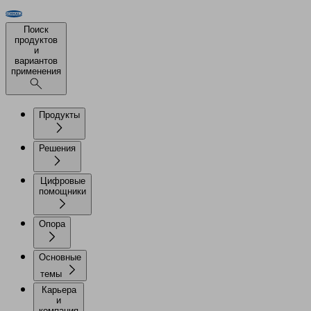
Поиск
продуктов
и
вариантов
применения
Продукты
Решения
Цифровые
помощники
Опора
Основные
темы
Карьера
и
компания