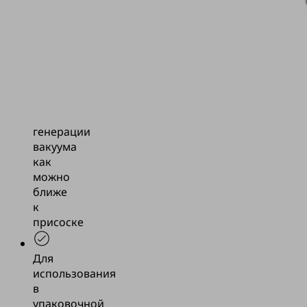
в
захватные
инструменты
без
отдельного
корпуса
Встраивание
генерации
вакуума
как
можно
ближе
к
присоске
Для
использования
в
упаковочной