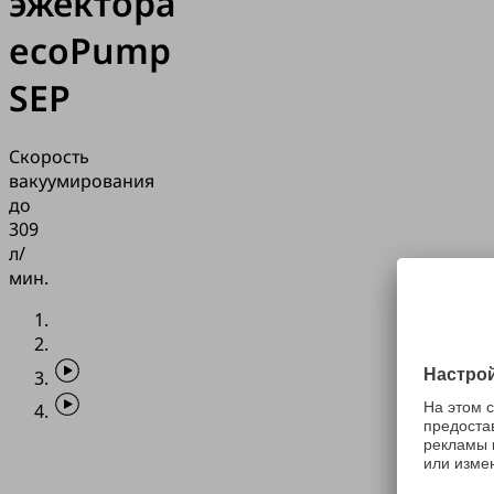
эжектора
ecoPump
SEP
Скорость
вакуумирования
до
309
л/
мин.