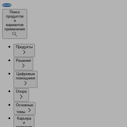
Поиск
продуктов
и
вариантов
применения
Продукты
Решения
Цифровые
помощники
Опора
Основные
темы
Карьера
и
компания