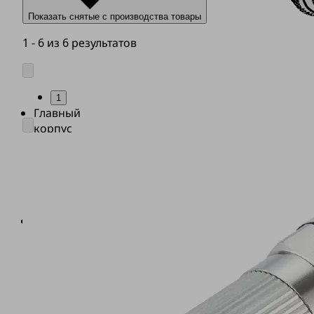
Показать снятые с производства товары
1 - 6 из 6 результатов
1
Главный
корпус
из
пластиков
и
металла
(1)
Пневматические
соединения
для
вакуума
(2),
сжатого
воздуха