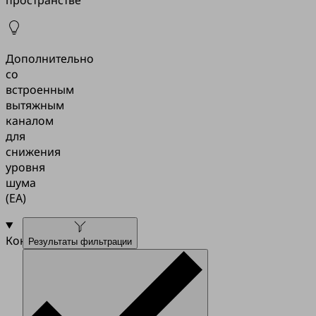
Дополнительно
со
встроенным
вытяжным
каналом
для
снижения
уровня
шума
(EA)
Конструкция
Результаты фильтрации