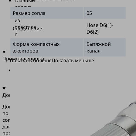
Главный
корпус
Размер сопла
05
изготовлен
из
Hose D6(1)-
пластика
Соединение
D6(2)
и
металла
Форма компактных
Вытяжной
эжекторов
канал
Промышленность
Показать больше
Показать меньше
•
Универсальные
материалы
Документация
Документация
по
согласованию
данного
продукта