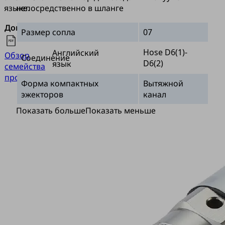
языке.
непосредственно в шланге
Документы
Язык
Размер сопла
07
Hose D6(1)-
Английский
Обзор
Соединение
D6(2)
язык
семейства
продукции
Форма компактных
Вытяжной
эжекторов
канал
Показать больше
Показать меньше