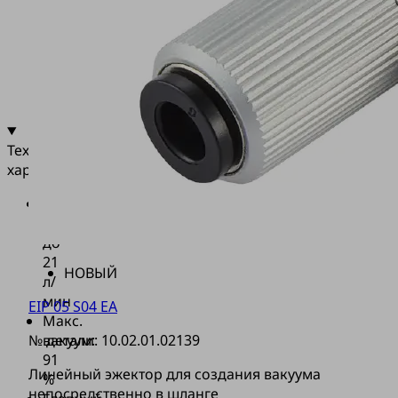
(3)
и
вытяжного
воздуха
(4)
Технические
характеристики
Скорость
вакуумирования
до
21
НОВЫЙ
л/
мин
EIP 05 S04 EA
Макс.
вакуум:
№ детали:
10.02.01.02139
91
Линейный эжектор для создания вакуума
%
непосредственно в шланге