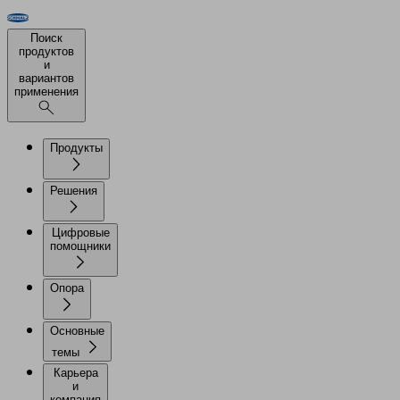
Поиск
продуктов
и
вариантов
применения
Продукты
Решения
Цифровые
помощники
Опора
Основные
темы
Карьера
и
компания