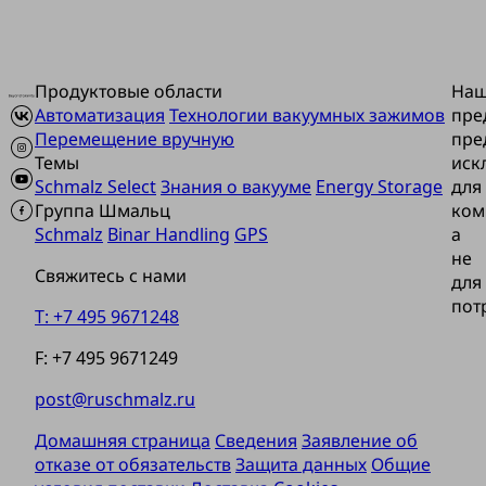
Продуктовые области
На
Автоматизация
Технологии вакуумных зажимов
пре
Перемещение вручную
пре
Темы
иск
Schmalz Select
Знания о вакууме
Energy Storage
для
Группа Шмальц
ком
Schmalz
Binar Handling
GPS
а
не
Свяжитесь с нами
для
пот
T: +7 495 9671248
F: +7 495 9671249
post@ruschmalz.ru
Домашняя страница
Сведения
Заявление об
отказе от обязательств
Защита данных
Общие