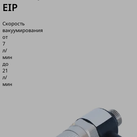
EIP
Скорость
вакуумирования
от
7
л/
мин
до
21
л/
мин
Приложение
Компактный
линейный