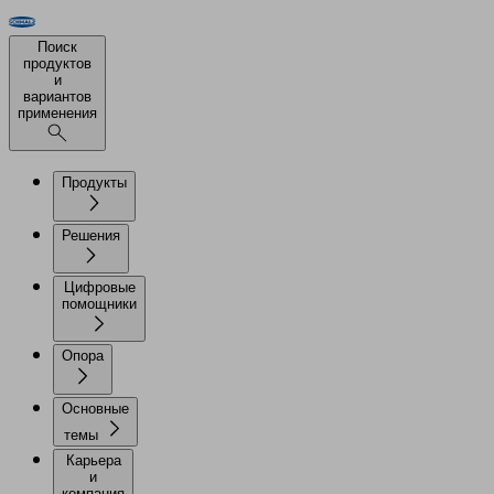
Поиск
продуктов
и
вариантов
применения
Продукты
Решения
Цифровые
помощники
Опора
Основные
темы
Карьера
и
компания