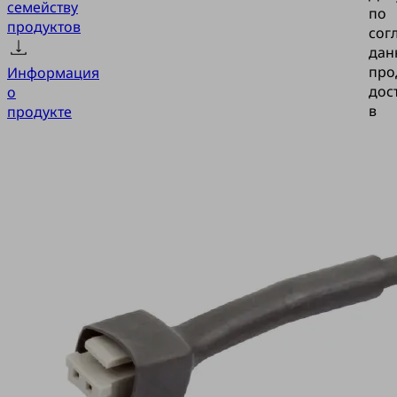
семейству
по
продуктов
сог
дан
про
Информация
дос
о
в
продукте
это
раз
Рус
SELECT
ASK
Д
B-
MIC10
Ин
3000
лис
K-
Док
так
2P
пол