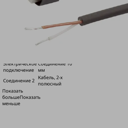
дос
№
на
детали:
анг
21.04.06.00086
язы
Соединительный
Д
кабель
Материал
полиуретановый
Ин
шланга
кабель
лис
Электрическое
Cоединение 10
подключение
мм
Кабель, 2-х
Соединение 2
полюсный
Показать
больше
Показать
меньше