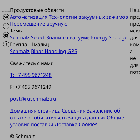
Продуктовые области
На
Автоматизация
Технологии вакуумных зажимов
пре
Перемещение вручную
пре
Темы
иск
Schmalz Select
Знания о вакууме
Energy Storage
для
Группа Шмальц
ком
Schmalz
Binar Handling
GPS
а
не
Свяжитесь с нами
для
пот
T: +7 495 9671248
F: +7 495 9671249
post@ruschmalz.ru
Домашняя страница
Сведения
Заявление об
отказе от обязательств
Защита данных
Общие
условия поставки
Доставка
Cookies
© Schmalz