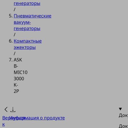
генераторы
/
Пневматические
вакуум-
генераторы
/
Компактные
эжекторы
/
ASK
B-
MIC10
3000
K-
2P
Док
Вернуться
Информация о продукте
к
Док